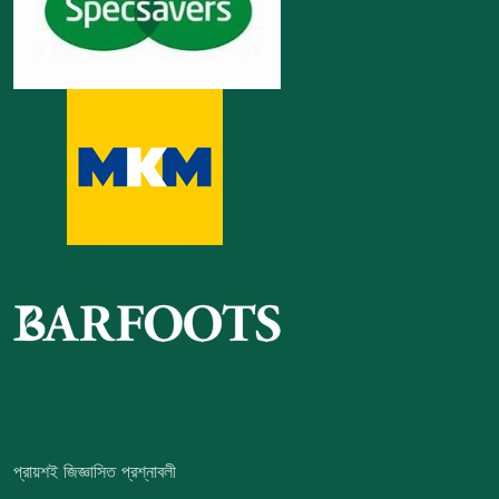
প্রায়শই জিজ্ঞাসিত প্রশ্নাবলী