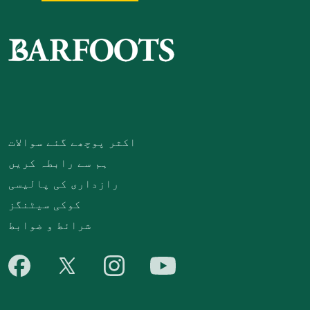
اکثر پوچھے گئے سوالات
ہم سے رابطہ کریں
رازداری کی پالیسی
کوکی سیٹنگز
شرائط و ضوابط