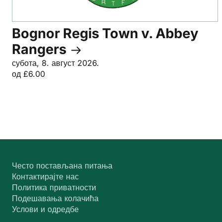
Bognor Regis Town v. Abbey
Rangers
субота, 8. август 2026.
од £6.00
Често постављана питања
Контактирајте нас
Политика приватности
Подешавања колачића
Услови и одредбе