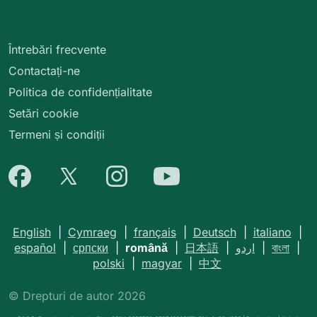
Întrebări frecvente
Contactați-ne
Politica de confidențialitate
Setări cookie
Termeni și condiții
English
|
Cymraeg
|
français
|
Deutsch
|
italiano
|
español
|
српски
|
română
|
日本語
|
اردو
|
বাংলা
|
polski
|
magyar
|
中文
© Drepturi de autor 2026